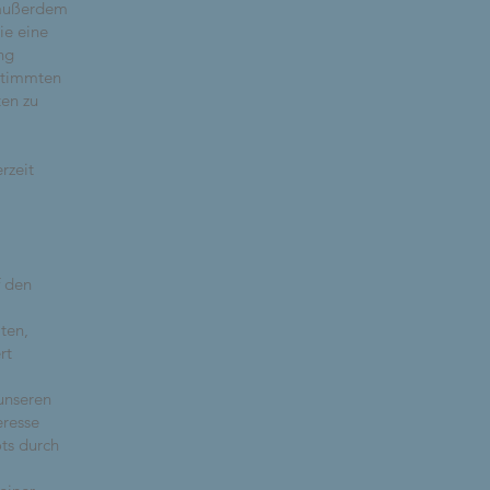
 außerdem
ie eine
ng
estimmten
en zu
rzeit
f den
ten,
rt
unseren
eresse
ots durch