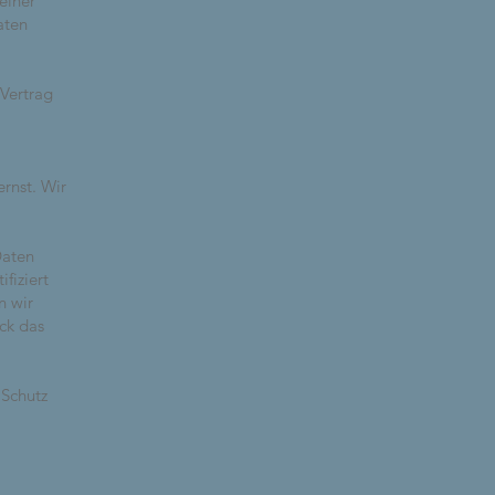
einer
aten
Vertrag
ernst. Wir
Daten
fiziert
n wir
ck das
 Schutz