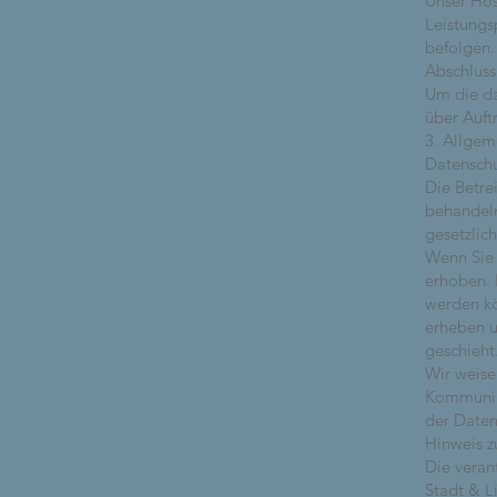
Unser Host
Leistungs
befolgen.
Abschluss
Um die da
über Auft
3. Allgem
Datensch
Die Betre
behandeln
gesetzlic
Wenn Sie
erhoben. 
werden kö
erheben u
geschieht
Wir weise
Kommunika
der Daten
Hinweis z
Die verant
Stadt & 