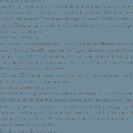
 Datenübertragbarkeit
 das Recht, Daten, die wir auf Grundlage Ihrer Einwilligung oder in 
trags automatisiert verarbeiten, an sich oder an einen Dritten in ein
 maschinenlesbaren Format aushändigen zu lassen. Sofern Sie die d
ng der Daten an einen anderen Verantwortlichen verlangen, erfolgt d
 technisch machbar ist.
 TLS-Verschlüsselung
te nutzt aus Sicherheitsgründen und zum Schutz der Übertragung vert
wie zum Beispiel Bestellungen oder Anfragen, die Sie an uns als Seite
ine SSL- bzw. TLS-Verschlüsselung. Eine verschlüsselte Verbindung 
, dass die Adresszeile des Browsers von „http://“ auf „https://“ wec
hloss-Symbol in Ihrer Browserzeile.
SSL- bzw. TLS-Verschlüsselung aktiviert ist, können die Daten, die S
ln, nicht von Dritten mitgelesen werden.
 Löschung und Berichtigung
 im Rahmen der geltenden gesetzlichen Bestimmungen jederzeit da
geltliche Auskunft über Ihre gespeicherten personenbezogenen Date
und Empfänger und den Zweck der Datenverarbeitung und ggf. ein R
ung oder Löschung dieser Daten. Hierzu sowie zu weiteren Fragen 
ezogene Daten können Sie sich jederzeit unter der im Impressum
nen Adresse an uns wenden.
 Einschränkung der Verarbeitung