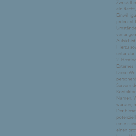
Zweck Ihr
ein Recht
Einwillig
jederzeit
Umständen
verlangen
Aufsichts
Hierzu so
unter de
2. Hostin
Externes 
Diese Web
personenb
Servern d
Kontaktan
Namen, We
werden, h
Der Einsa
potenziel
einer sic
einen prof