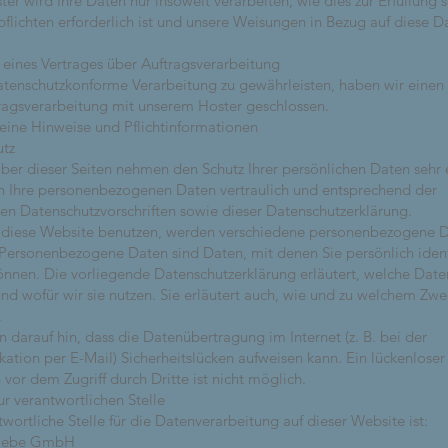
er wird Ihre Daten nur insoweit verarbeiten, wie dies zur Erfüllung s
pflichten erforderlich ist und unsere Weisungen in Bezug auf diese D
 eines Vertrages über Auftragsverarbeitung
tenschutzkonforme Verarbeitung zu gewährleisten, haben wir einen 
ragsverarbeitung mit unserem Hoster geschlossen.
eine Hinweise und Pflichtinformationen
utz
iber dieser Seiten nehmen den Schutz Ihrer persönlichen Daten sehr 
 Ihre personenbezogenen Daten vertraulich und entsprechend der
hen Datenschutzvorschriften sowie dieser Datenschutzerklärung.
 diese Website benutzen, werden verschiedene personenbezogene 
Personenbezogene Daten sind Daten, mit denen Sie persönlich identi
nnen. Die vorliegende Datenschutzerklärung erläutert, welche Date
nd wofür wir sie nutzen. Sie erläutert auch, wie und zu welchem Zwe
.
n darauf hin, dass die Datenübertragung im Internet (z. B. bei der
tion per E-Mail) Sicherheitslücken aufweisen kann. Ein lückenloser
 vor dem Zugriff durch Dritte ist nicht möglich.
ur verantwortlichen Stelle
wortliche Stelle für die Datenverarbeitung auf dieser Website ist:
Liebe GmbH