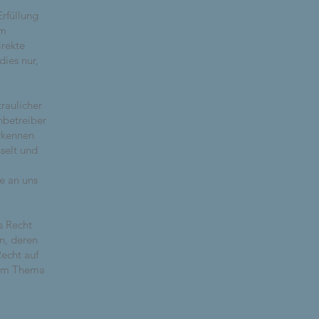
Erfüllung
em
irekte
ies nur,
raulicher
nbetreiber
erkennen
hselt und
ie an uns
s Recht
n, deren
echt auf
zum Thema