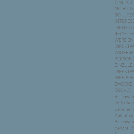
EINLEGE
NICHT M
SCHUTZW
INTERES
DIENT D
RECHTSA
WERDEN 
DIREKTW
WIDERSP
PERSON
EINZULE
DIREKTW
IHRE PE
ZWECKE 
DSGVO).
Beschwerd
Im Falle 
bei einer
Aufenthal
Beschwerd
gerichtlic