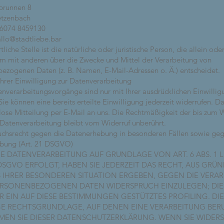
brunnen 8
etzenbach
06074 8459130
allo@stadtliebe.bar
liche Stelle ist die natürliche oder juristische Person, die allein ode
 mit anderen über die Zwecke und Mittel der Verarbeitung von
ezogenen Daten (z. B. Namen, E-Mail-Adressen o. Ä.) entscheidet.
Ihrer Einwilligung zur Datenverarbeitung
enverarbeitungsvorgänge sind nur mit Ihrer ausdrücklichen Einwillig
ie können eine bereits erteilte Einwilligung jederzeit widerrufen. Da
lose Mitteilung per E-Mail an uns. Die Rechtmäßigkeit der bis zum 
 Datenverarbeitung bleibt vom Widerruf unberührt.
chsrecht gegen die Datenerhebung in besonderen Fällen sowie ge
rbung (Art. 21 DSGVO)
E DATENVERARBEITUNG AUF GRUNDLAGE VON ART. 6 ABS. 1 LI
DSGVO ERFOLGT, HABEN SIE JEDERZEIT DAS RECHT, AUS GRÜN
S IHRER BESONDEREN SITUATION ERGEBEN, GEGEN DIE VERA
ERSONENBEZOGENEN DATEN WIDERSPRUCH EINZULEGEN; DIES
R EIN AUF DIESE BESTIMMUNGEN GESTÜTZTES PROFILING. DIE
GE RECHTSGRUNDLAGE, AUF DENEN EINE VERARBEITUNG BERU
EN SIE DIESER DATENSCHUTZERKLÄRUNG. WENN SIE WIDER