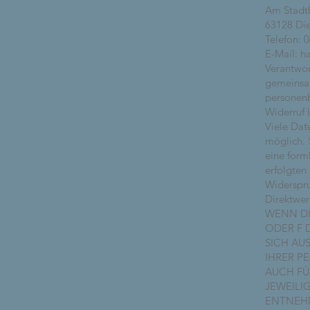
Am Stadt
63128 Di
Telefon: 
E-Mail: h
Verantwort
gemeinsam
personenb
Widerruf 
Viele Dat
möglich. S
eine form
erfolgten
Widerspru
Direktwe
WENN DI
ODER F 
SICH AU
IHRER P
AUCH FÜ
JEWEILI
ENTNEHM