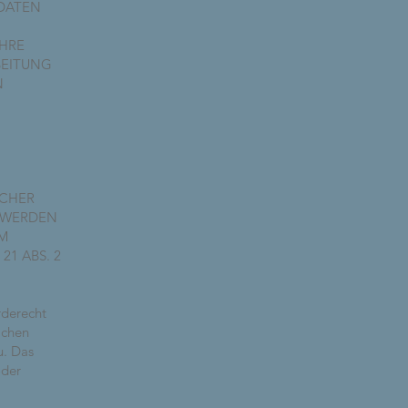
DATEN
IHRE
BEITUNG
N
LCHER
, WERDEN
M
1 ABS. 2
rderecht
ichen
u. Das
oder