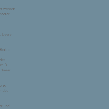
ert werden
nserer
r. Dessen
Hierbei
der
z. B.
 dieser
e zu
endet
er und