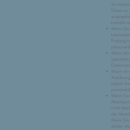
Sie haben
Daten zu 
angegeben
besteht i
Wenn Sie 
bestreite
Prüfung h
personen
Wenn die
geschah/g
Datenvera
Wenn wir 
Ausübung
haben Sie
personen
Wenn Sie 
Abwägung
nicht fes
der Verar
Wenn Sie 
dürfen di