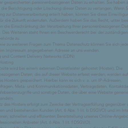
er gespeicherten personenbezogenen Daten zu erhalten. Sie haben
, die Berichtigung oder Löschung dieser Daten zu verlangen. Wenn S
ung zur Datenverarbeitung erteilt haben, können Sie diese Einwilligu
 für die Zukunft widerrufen. Außerdem haben Sie das Recht, unter b
 die Einschränkung der Verarbeitung Ihrer personenbezogenen Dat
. Des Weiteren steht Ihnen ein Beschwerderecht bei der zuständigen
behörde zu.
wie zu weiteren Fragen zum Thema Datenschutz können Sie sich jede
r im Impressum angegebenen Adresse an uns wenden.
g und Content Delivery Networks (CDN)
Hosting
site wird bei einem externen Dienstleister gehostet (Hoster). Die
ezogenen Daten, die auf dieser Website erfasst werden, werden au
es Hosters gespeichert. Hierbei kann es sich v. a. um IP-Adressen,
fragen, Meta- und Kommunikationsdaten, Vertragsdaten, Kontaktda
bseitenzugriffe und sonstige Daten, die über eine Website generie
andeln.
tz des Hosters erfolgt zum Zwecke der Vertragserfüllung gegenüber 
len und bestehenden Kunden (Art. 6 Abs. 1 lit. b DSGVO) und im Int
heren, schnellen und effizienten Bereitstellung unseres Online-Angeb
essionellen Anbieter (Art. 6 Abs. 1 lit. f DSGVO).