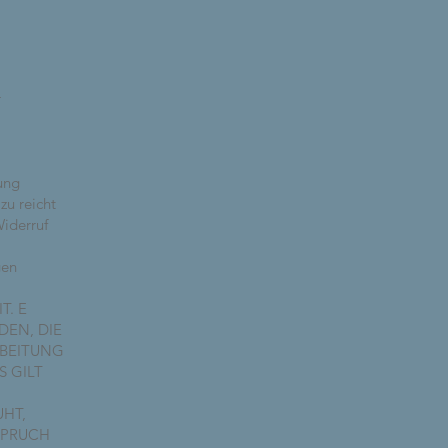
r
ung
zu reicht
Widerruf
gen
T. E
DEN, DIE
RBEITUNG
 GILT
HT,
SPRUCH