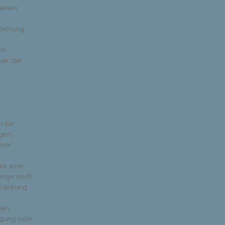
ogenen
beitung
en
uer der
h zur
gen,
hrer
ss eine
ange noch
chränkung
ben,
igung oder