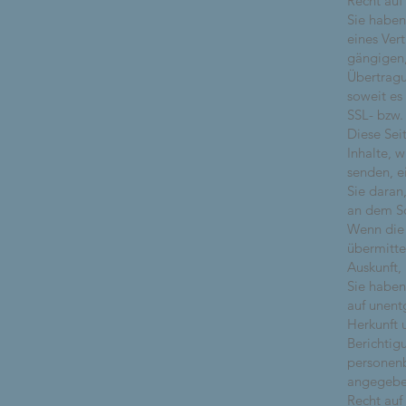
Recht auf
Sie haben
eines Ver
gängigen,
Übertragu
soweit es
SSL- bzw.
Diese Sei
Inhalte, 
senden, e
Sie daran
an dem Sc
Wenn die 
übermitte
Auskunft,
Sie haben
auf unent
Herkunft 
Berichtig
personenb
angegebe
Recht auf