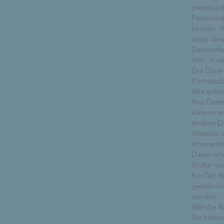
personenb
Personenb
können. A
unter die
Datenerfa
Wer ist v
Die Daten
Kontaktd
Wie erfas
Ihre Date
kann es s
Andere Da
Website d
Internetb
Daten erf
Wofür nut
Ein Teil 
gewährlei
werden.
Welche Re
Sie haben