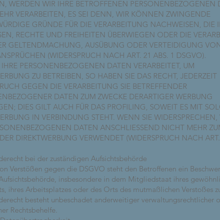
N, WERDEN WIR IHRE BETROFFENEN PERSONENBEZOGENEN 
EHR VERARBEITEN, ES SEI DENN, WIR KÖNNEN ZWINGENDE
ÜRDIGE GRÜNDE FÜR DIE VERARBEITUNG NACHWEISEN, DIE 
SEN, RECHTE UND FREIHEITEN ÜBERWIEGEN ODER DIE VERAR
ER GELTENDMACHUNG, AUSÜBUNG ODER VERTEIDIGUNG VO
NSPRÜCHEN (WIDERSPRUCH NACH ART. 21 ABS. 1 DSGVO).
IHRE PERSONENBEZOGENEN DATEN VERARBEITET, UM
ERBUNG ZU BETREIBEN, SO HABEN SIE DAS RECHT, JEDERZEIT
RUCH GEGEN DIE VERARBEITUNG SIE BETREFFENDER
ENBEZOGENER DATEN ZUM ZWECKE DERARTIGER WERBUNG
GEN; DIES GILT AUCH FÜR DAS PROFILING, SOWEIT ES MIT SO
ERBUNG IN VERBINDUNG STEHT. WENN SIE WIDERSPRECHEN
RSONENBEZOGENEN DATEN ANSCHLIESSEND NICHT MEHR ZU
DER DIREKTWERBUNG VERWENDET (WIDERSPRUCH NACH ART. 2
erecht bei der zuständigen Aufsichtsbehörde
von Verstößen gegen die DSGVO steht den Betroffenen ein Beschwe
 Aufsichtsbehörde, insbesondere in dem Mitgliedstaat ihres gewöhnl
ts, ihres Arbeitsplatzes oder des Orts des mutmaßlichen Verstoßes z
erecht besteht unbeschadet anderweitiger verwaltungsrechtlicher 
her Rechtsbehelfe.